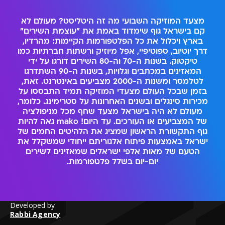
מצעד המוזיקה השבועי מה זה היטליסט? מעולם לא
קם בישראל גוף שימדוד באמת את "עוצמת השירים"
בארץ ויכלול את כל הפלטפורמות הקיימות: מהרדיו,
דרך יוטיוב, ספוטיפיי, אפל מיוזיק ורשתות חברתיות כמו
טיקטוק. בשנות ה-70 וה-80 השירים דורגו על ידי
המאזינים במכתבים וגלויות, בשנות ה-90 השתדרגו
לטלמסר ומשנות ה-2000 מצביעים באינטרנט. זאת,
בזמן שבכל העולם מצעדי המוזיקה תמיד התבססו על
מכירות סינגלים ובשנים האחרונות על סטרימינג. כלומר,
מעולם לא היה בישראל מצעד שחף מכל מניפולציה
של המצביעים או העורכים. עד היום! mako גאה להיות
גוף התקשורת הראשון שמציג את הלהיטים החמים של
ישראל באמצעות פיתוח אלגוריתם ייחודי שמשקלל את
הטעם של מאות אלפי ישראלים שמאזינים לשירים
יום-יום בשלל פלטפורמות.
Developed by
Rabbi Agency