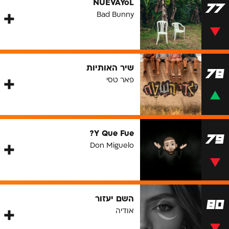
NUEVAYoL
77
Bad Bunny
שיר האותיות
78
פאר טסי
Y Que Fue?
79
Don Miguelo
השם יעזור
80
אודיה