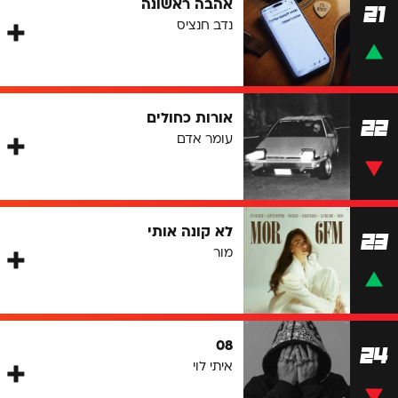
אהבה ראשונה
21
נדב חנציס
אורות כחולים
22
עומר אדם
לא קונה אותי
23
מור
08
24
איתי לוי