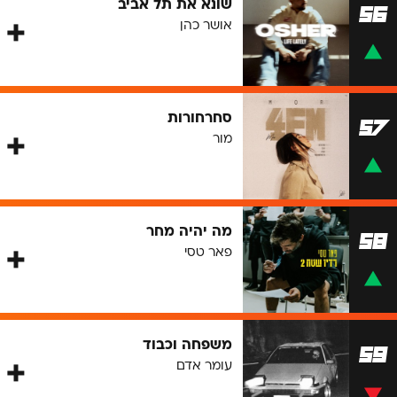
שונא את תל אביב
56
אושר כהן
סחרחורות
57
מור
מה יהיה מחר
58
פאר טסי
משפחה וכבוד
59
עומר אדם