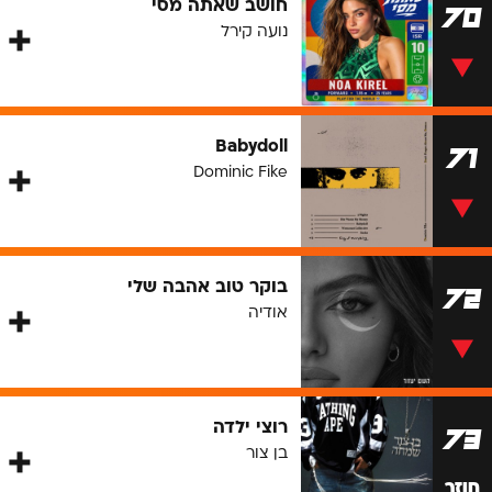
חושב שאתה מסי
70
נועה קירל
Babydoll
71
Dominic Fike
בוקר טוב אהבה שלי
72
אודיה
רוצי ילדה
73
בן צור
חוזר