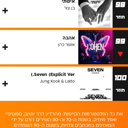
אישתי
98
בן צור
חוזר
אהבה
99
אושר כהן
Seven (Explicit Ver.)
100
Jung Kook & Latto
חוזר
את כל הפלטפורמות הקיימות: מהרדיו, דרך יוטיוב, ספוטיפיי
ואפל מיוזיק. בשנות ה-70 וה-80 השירים דורגו על ידי
המאזינים במכתבים וגלויות, בשנות ה-90 השתדרגו