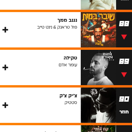
נגנב ממך
88
פול טראנק & נינט טייב
טקילה
89
עומר אדם
צ'יק צ'ק
90
סטטיק
חוזר