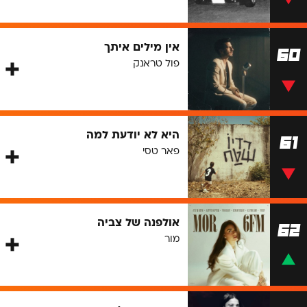
אין מילים איתך
60
פול טראנק
היא לא יודעת למה
61
פאר טסי
אולפנה של צביה
62
מור