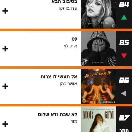
בסיבוב הבא
84
עדן בן זקן
09
85
איתי לוי
אל תעשי לו צרות
86
אושר כהן
לא שבת ולא שלום
87
מור
חוזר