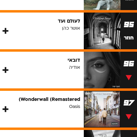
לעולם ועד
95
אושר כהן
חוזר
דובאי
96
אודיה
Wonderwall (Remastered)
97
Oasis