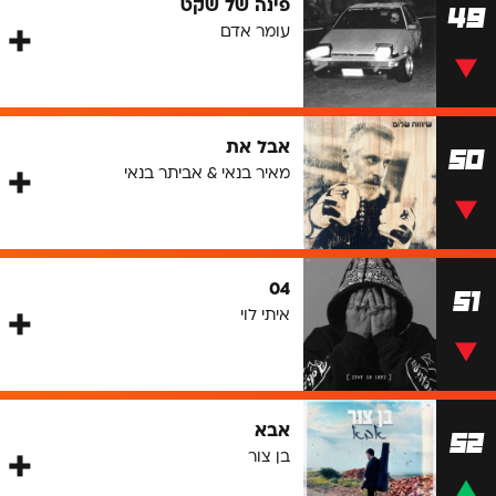
פינה של שקט
49
עומר אדם
אבל את
50
מאיר בנאי & אביתר בנאי
04
51
איתי לוי
אבא
52
בן צור