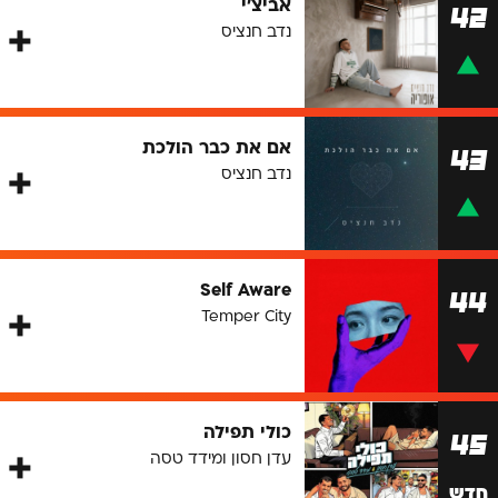
אביצ'י
42
נדב חנציס
אם את כבר הולכת
43
נדב חנציס
Self Aware
44
Temper City
כולי תפילה
45
עדן חסון ומידד טסה
חדש