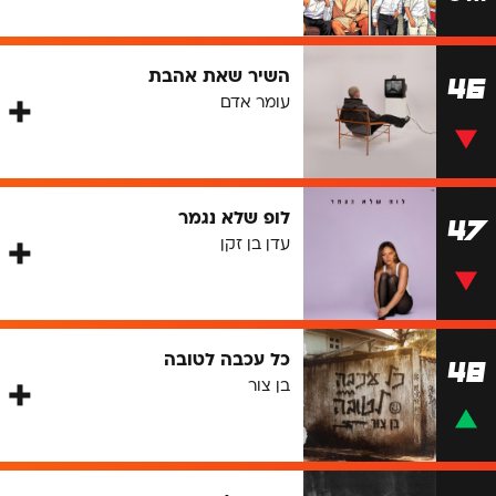
השיר שאת אהבת
46
עומר אדם
לופ שלא נגמר
47
עדן בן זקן
כל עכבה לטובה
48
בן צור