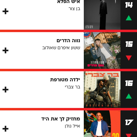
איש הפלא
14
בן צור
נווה הדרים
15
ששון איפרם שאולוב
ילדה מטורפת
16
בר צברי
מחזיק לך את היד
17
אייל גולן