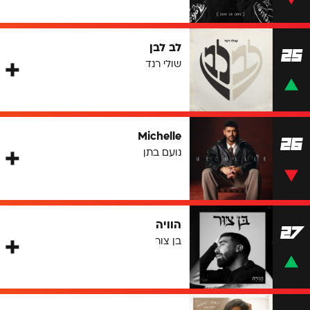
לב לבן
25
שולי רנד
Michelle
26
נועם בתן
הוויה
27
בן צור