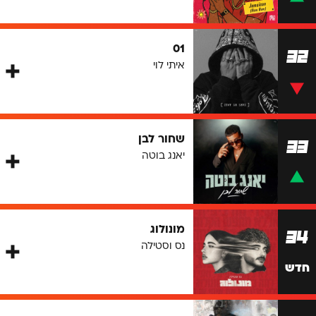
01
32
איתי לוי
שחור לבן
33
יאנג בוטה
מונולוג
34
נס וסטילה
חדש