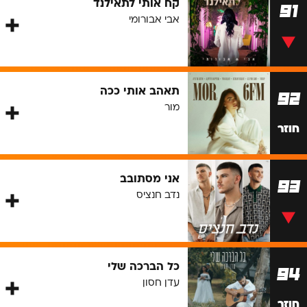
קח אותי לתאילנד
91
אבי אבורומי
תאהב אותי ככה
92
מור
חוזר
אני מסתובב
93
נדב חנציס
כל הברכה שלי
94
עדן חסון
חוזר