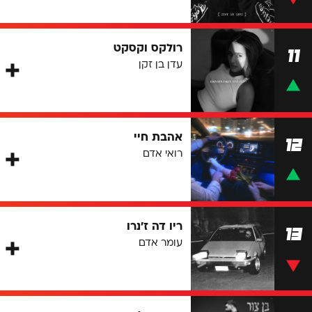
רולקס וקסקט
11
עדן בן זקן
אהבת חיי
12
רואי אדם
ריו דה ז'נרו
13
עומר אדם