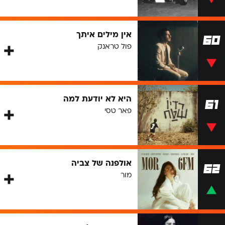
אין מילים איתך
60
פול טראנק
היא לא יודעת למה
61
פאר טסי
אולפנה של צביה
62
מור