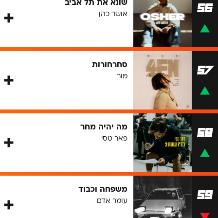
שונא את תל אביב
56
אושר כהן
סחרחורות
57
מור
מה יהיה מחר
58
פאר טסי
משפחה וכבוד
59
עומר אדם