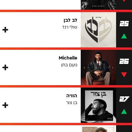
לב לבן
25
שולי רנד
Michelle
26
נועם בתן
הוויה
27
בן צור