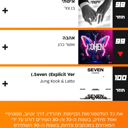
אישתי
98
בן צור
חוזר
אהבה
99
אושר כהן
Seven (Explicit Ver.)
100
Jung Kook & Latto
חוזר
את כל הפלטפורמות הקיימות: מהרדיו, דרך יוטיוב, ספוטיפיי
ואפל מיוזיק. בשנות ה-70 וה-80 השירים דורגו על ידי
המאזינים במכתבים וגלויות, בשנות ה-90 השתדרגו