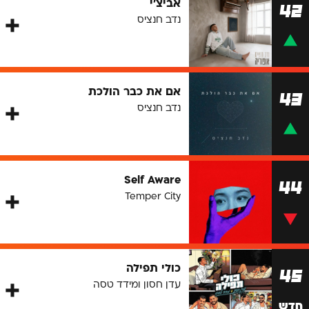
אביצ'י
42
נדב חנציס
אם את כבר הולכת
43
נדב חנציס
Self Aware
44
Temper City
כולי תפילה
45
עדן חסון ומידד טסה
חדש