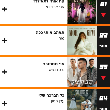
קח אותי לתאילנד
91
אבי אבורומי
תאהב אותי ככה
92
מור
חוזר
אני מסתובב
93
נדב חנציס
כל הברכה שלי
94
עדן חסון
חוזר