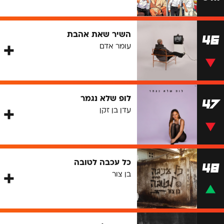
השיר שאת אהבת
46
עומר אדם
לופ שלא נגמר
47
עדן בן זקן
כל עכבה לטובה
48
בן צור