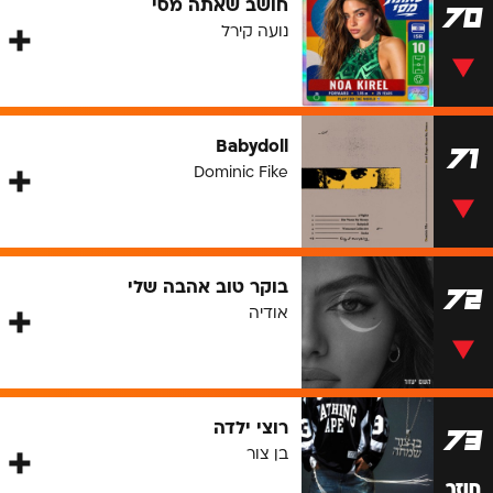
חושב שאתה מסי
70
נועה קירל
Babydoll
71
Dominic Fike
בוקר טוב אהבה שלי
72
אודיה
רוצי ילדה
73
בן צור
חוזר