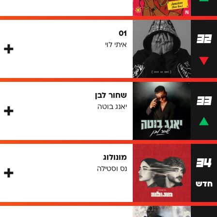
01
32
איתי לוי
שחור לבן
33
יאנג בוטה
מונולוג
34
נס וסטילה
חדש