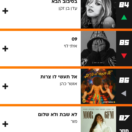
בסיבוב הבא
84
עדן בן זקן
09
85
איתי לוי
אל תעשי לו צרות
86
אושר כהן
לא שבת ולא שלום
87
מור
חוזר