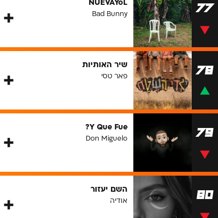
NUEVAYoL
77
Bad Bunny
שיר האותיות
78
פאר טסי
Y Que Fue?
79
Don Miguelo
השם יעזור
80
אודיה