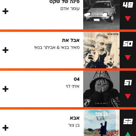
פינה של שקט
49
עומר אדם
אבל את
50
מאיר בנאי & אביתר בנאי
04
51
איתי לוי
אבא
52
בן צור