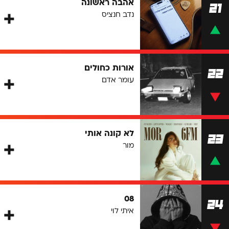
אהבה ראשונה
21
נדב חנציס
אורות כחולים
22
עומר אדם
לא קונה אותי
23
מור
08
24
איתי לוי