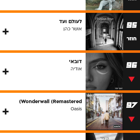
לעולם ועד
95
אושר כהן
חוזר
דובאי
96
אודיה
Wonderwall (Remastered)
97
Oasis