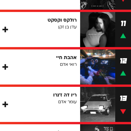
רולקס וקסקט
11
עדן בן זקן
אהבת חיי
12
רואי אדם
ריו דה ז'נרו
13
עומר אדם