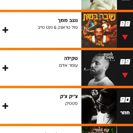
נגנב ממך
88
פול טראנק & נינט טייב
טקילה
89
עומר אדם
צ'יק צ'ק
90
סטטיק
חוזר