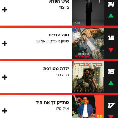
איש הפלא
14
בן צור
נווה הדרים
15
ששון איפרם שאולוב
ילדה מטורפת
16
בר צברי
מחזיק לך את היד
17
אייל גולן